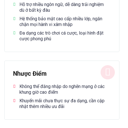
Hỗ trợ nhiều ngôn ngữ, dễ dàng trải nghiệm
dù ở bất kỳ đâu
Hệ thống bảo mật cao cấp nhiều lớp, ngăn
chặn mọi hành vi xâm nhập
Đa dạng các trò chơi cá cược, loại hình đặt
cược phong phú
Nhược Điểm
Không thể đăng nhập do nghẽn mạng ở các
khung giờ cao điểm
Khuyến mãi chưa thực sự đa dạng, cần cập
nhật thêm nhiều ưu đãi