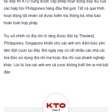
tại đây thì KTO cũng được cấp phép hoạt động đầy đủ của
các hiệp hội Philippines hàng đầu thế giới. Tất cả quá trình
hoạt động tất nhiên sẽ được kiểm tra, thống kê, khai báo
hoàn toàn hợp pháp.
Trụ sở chính có địa chỉ rõ ràng được đặt tại Thailand,
Philippines, Singapore khiến cho các anh em đảm bảo yên
tâm đặt cược tại đây. Bởi ngày nay có rất nhiều các nhà cái
lừa đảo sử dụng địa chỉ ma hoặc địa chỉ của doanh nghiệp
khác. Lúc bị lừa các anh em cá cược không biết tìm ai mà bắt
đền.