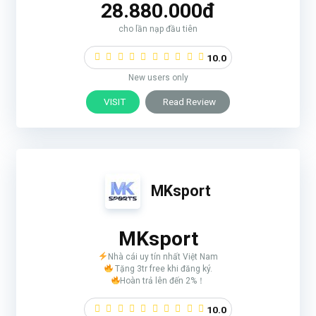
28.880.000đ
cho lần nạp đầu tiên
10.0
New users only
VISIT
Read Review
MKsport
MKsport
Nhà cái uy tín nhất Việt Nam
Tặng 3tr free khi đăng ký.
Hoàn trả lên đến 2%！
10.0