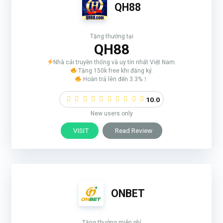
QH88
Tặng thưởng tại
QH88
Nhà cái truyền thống và uy tín nhất Việt Nam.
Tặng 150k free khi đăng ký.
Hoàn trả lên đến 3.3%！
10.0
New users only
VISIT
Read Review
ONBET
Tặng thưởng miễn phí