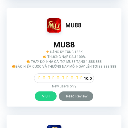
MU88
MU88
ĐĂNG KÝ TẶNG 188K
THƯỞNG NẠP ĐẦU 100%
THAY ĐỔI NHÀ CÁI TỚI MU88 TẶNG 1.888.888
BẢO HIỂM CƯỢC VÀ THƯỞNG NẠP MỖI NGÀY LÊN TỚI 88.888.888
10.0
New users only
VISIT
Read Review