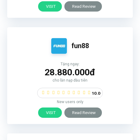
VISIT
Read Review
fun88
Tặng ngay:
28.880.000đ
cho lần nạp đầu tiên
10.0
New users only
VISIT
Read Review