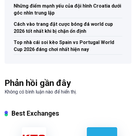
Những điểm mạnh yếu của đội hình Croatia dưới
góc nhìn trung lập
Cách vào trang đặt cược bóng đá world cup
2026 tốt nhất khi bị chặn ổn định
Top nhà cái soi kèo Spain vs Portugal World
Cup 2026 đáng chơi nhất hiện nay
Phản hồi gần đây
Không có bình luận nào để hiển thị.
Best Exchanges