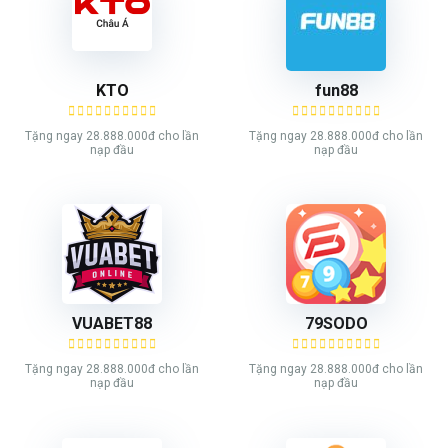
KTO
fun88
Tặng ngay 28.888.000đ cho lần
Tặng ngay 28.888.000đ cho lần
nạp đầu
nạp đầu
VUABET88
79SODO
Tặng ngay 28.888.000đ cho lần
Tặng ngay 28.888.000đ cho lần
nạp đầu
nạp đầu